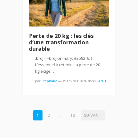
Perte de 20 kg : les clés
d’une transformation
durable
.brdj { –brdj-primary: #3b82f6; }
L’essentiel à retenir : la perte de 20
kg exige…
par
Stephane
—
19 février 2026
dans
SANTÉ
PAGINATION
1
2
…
13
SUIVANT
DES
PUBLICATIONS