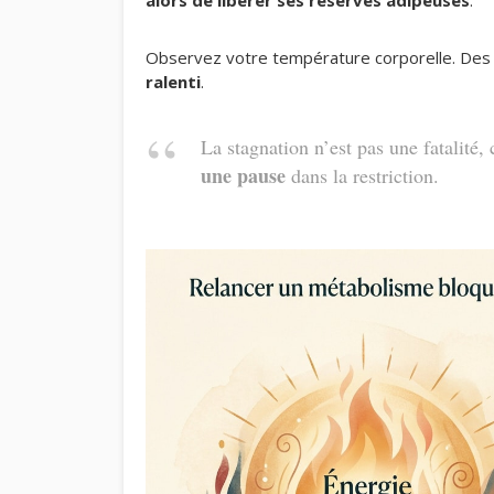
alors de libérer ses réserves adipeuses
.
Observez votre température corporelle. Des 
ralenti
.
La stagnation n’est pas une fatalité,
une pause
dans la restriction.