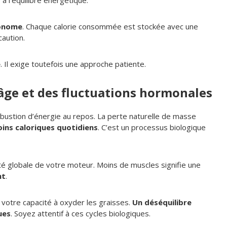
 à l’équilibre énergétique.
onome
. Chaque calorie consommée est stockée avec une
aution.
e
. Il exige toutefois une approche patiente.
l’âge et des fluctuations hormonales
mbustion d’énergie au repos. La perte naturelle de masse
ins caloriques quotidiens
. C’est un processus biologique
ité globale de votre moteur. Moins de muscles signifie une
nt
.
otre capacité à oxyder les graisses.
Un déséquilibre
ues
. Soyez attentif à ces cycles biologiques.