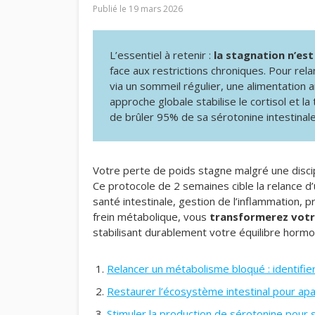
Publié le
19 mars 2026
L’essentiel à retenir :
la stagnation n’est
face aux restrictions chroniques. Pour relan
via un sommeil régulier, une alimentation 
approche globale stabilise le cortisol et 
de brûler 95% de sa sérotonine intestinale
Votre perte de poids stagne malgré une discip
Ce protocole de 2 semaines cible la relance d
santé intestinale, gestion de l’inflammation, p
frein métabolique, vous
transformerez votre
stabilisant durablement votre équilibre hormo
Relancer un métabolisme bloqué : identifier
Restaurer l’écosystème intestinal pour apa
Stimuler la production de sérotonine pour st