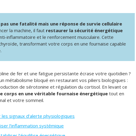
 pas une fatalité mais une réponse de survie cellulaire
cer la machine, il faut
restaurer la sécurité énergétique
anti-inflammatoire et le renforcement musculaire. Cette
la thyroïde, transformant votre corps en une fournaise capable
.
line de fer et une fatigue persistante écrase votre quotidien ?
’un métabolisme bloqué en restaurant vos piliers biologiques :
roduction de sérotonine et régulation du cortisol. En levant ce
 corps en une véritable fournaise énergétique
tout en
nal et votre sommeil.
 les signaux d’alerte physiologiques
iser l’inflammation systémique
abiliser l’équilibre énergétique