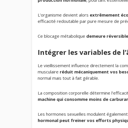
production hormonale
, pourtant essentielle
L’organisme devient alors
extrêmement éc
efficacité redoutable par pure mesure de préc
Ce blocage métabolique
demeure réversibl
Intégrer les variables de 
Le vieillissement influence directement la co
musculaire
réduit mécaniquement vos beso
normal mais tout à fait gérable.
La composition corporelle détermine l’efficac
machine qui consomme moins de carbura
Les hormones sexuelles modulent également v
hormonal peut freiner vos efforts physiq