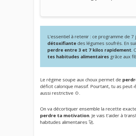
L’essentiel à retenir : ce programme de 7
détoxifiante
des légumes soufrés. En suiv
perdre entre 3 et 7 kilos rapidement
. 
tes habitudes alimentaires
grâce aux fi
Le régime soupe aux choux permet de
perdr
déficit calorique massif. Pourtant, tu as peut
aussi restrictive 🍲.
On va décortiquer ensemble la recette exacte
perdre ta motivation
. Je vais t’aider à tra
habitudes alimentaires 🚀.