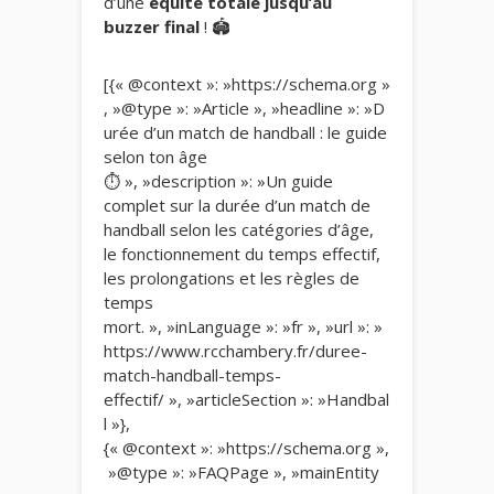
d’une
équité totale jusqu’au
buzzer final
! 🏟️
[{« @context »: »https://schema.org »
, »@type »: »Article », »headline »: »D
urée d’un match de handball : le guide
selon ton âge
⏱️ », »description »: »Un guide
complet sur la durée d’un match de
handball selon les catégories d’âge,
le fonctionnement du temps effectif,
les prolongations et les règles de
temps
mort. », »inLanguage »: »fr », »url »: »
https://www.rcchambery.fr/duree-
match-handball-temps-
effectif/ », »articleSection »: »Handbal
l »},
{« @context »: »https://schema.org »,
»@type »: »FAQPage », »mainEntity