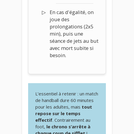
En cas d'égalité, on
joue des
prolongations (2x5
min), puis une
séance de jets au but
avec mort subite si
besoin.
L’essentiel à retenir : un match
de handball dure 60 minutes
pour les adultes, mais
tout
repose sur le temps
effectif
. Contrairement au
foot,
le chrono s’arrête à
chaque coup de sifflet
!