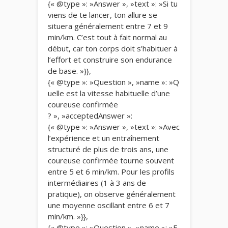
{« @type »: »Answer », »text »: »Si tu
viens de te lancer, ton allure se
situera généralement entre 7 et 9
min/km. C’est tout à fait normal au
début, car ton corps doit s’habituer à
l’effort et construire son endurance
de base. »}},
{« @type »: »Question », »name »: »Q
uelle est la vitesse habituelle d’une
coureuse confirmée
? », »acceptedAnswer »:
{« @type »: »Answer », »text »: »Avec
l’expérience et un entraînement
structuré de plus de trois ans, une
coureuse confirmée tourne souvent
entre 5 et 6 min/km. Pour les profils
intermédiaires (1 à 3 ans de
pratique), on observe généralement
une moyenne oscillant entre 6 et 7
min/km. »}},
{« @type »: »Question », »name »: »E