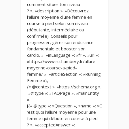
comment situer ton niveau
? », »description »: »Découvrez
l’allure moyenne d’une femme en
course à pied selon son niveau
(débutante, intermédiaire ou
confirmée). Conseils pour
progresser, gérer son endurance
fondamentale et booster son
cardio. », »inLanguage »: »fr », »url »:
»https://www.rcchambery.fr/allure-
moyenne-course-a-pied-
femme/ », »articleSection »: »Running
Femme »},
{« @context »: »https://schema.org »,
»@type »: »FAQPage », »mainEntity
»:
[{« @type »: »Question », »name »: »C
’est quoi l’allure moyenne pour une
femme qui débute en course à pied
? », »acceptedAnswer »: