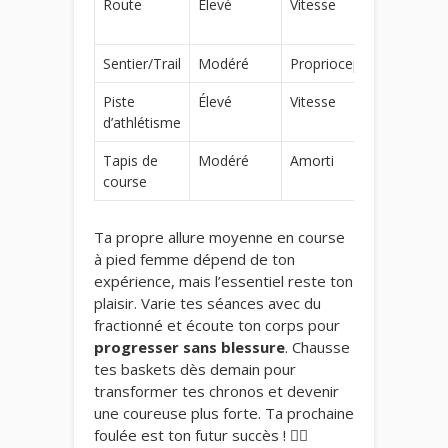
Route
Élevé
Vitesse
La plu
rapide
Sentier/Trail
Modéré
Proprioception
Plus le
Piste
Élevé
Vitesse
Très
d’athlétisme
réguliè
Tapis de
Modéré
Amorti
Consta
course
Ta propre allure moyenne en course
à pied femme dépend de ton
expérience, mais l’essentiel reste ton
plaisir. Varie tes séances avec du
fractionné et écoute ton corps pour
progresser sans blessure
. Chausse
tes baskets dès demain pour
transformer tes chronos et devenir
une coureuse plus forte. Ta prochaine
foulée est ton futur succès ! 🏃‍♀️